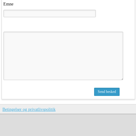
Emne
Betingelser og privatlivspolitik
Ved problemer: tag et billede af side og sendt det til
info@gladsaxejazzklub.dk